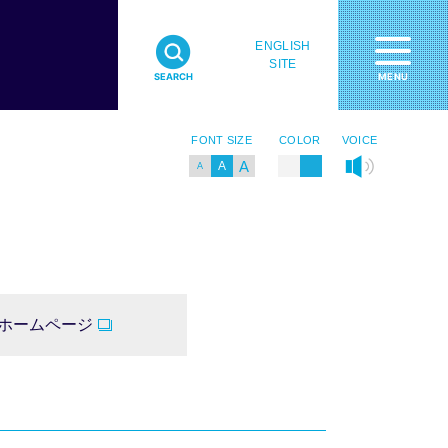
ENGLISH
MENU
SITE
MENU
SEARCH
FONT SIZE
COLOR
VOICE
A
A
A
ホームページ