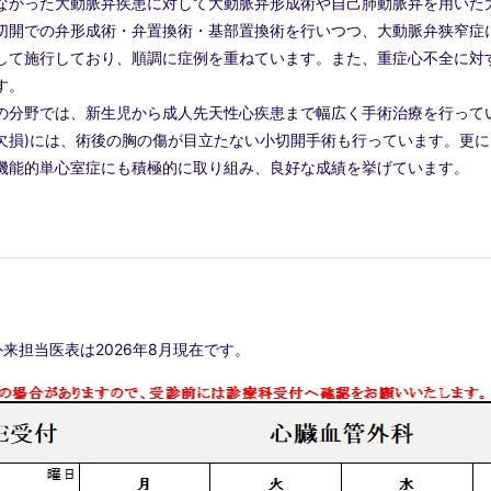
なかった大動脈弁疾患に対して大動脈弁形成術や自己肺動脈弁を用いた大
切開での弁形成術・弁置換術・基部置換術を行いつつ、大動脈弁狭窄症
して施行しており、順調に症例を重ねています。また、重症心不全に対す
す。
の分野では、新生児から成人先天性心疾患まで幅広く手術治療を行って
欠損)には、術後の胸の傷が目立たない小切開手術も行っています。更
機能的単心室症にも積極的に取り組み、良好な成績を挙げています。
外来担当医表は2026年8月現在です。