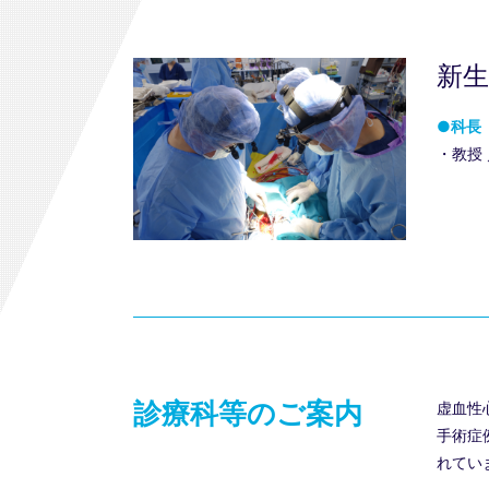
新
●科長
・教授 ／
診療科等のご案内
虚血性
手術症
れてい