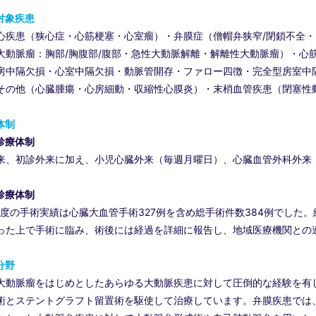
対象疾患
心疾患（狭心症・心筋梗塞・心室瘤）・弁膜症（僧帽弁狭窄/閉鎖不全・
大動脈瘤：胸部/胸腹部/腹部・急性大動脈解離・解離性大動脈瘤）・心
房中隔欠損・心室中隔欠損・動脈管開存・ファロー四徴・完全型房室中
その他（心臓腫瘍・心房細動・収縮性心膜炎）・末梢血管疾患（閉塞性
体制
診療体制
来、初診外来に加え、小児心臓外来（毎週月曜日）、心臓血管外科外来
診療体制
5年度の手術実績は心臓大血管手術327例を含め総手術件数384例でし
った上で手術に臨み、術後には経過を詳細に報告し、地域医療機関との
分野
大動脈瘤をはじめとしたあらゆる大動脈疾患に対して圧倒的な経験を有
術とステントグラフト留置術を駆使して治療しています。弁膜疾患では