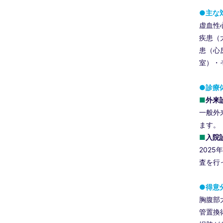
●主な
虚血性
疾患（
患（心
室）・
●診療
■
外来
一般外
ます。
■
入院
202
査を行
●得意
胸腹部
管置換