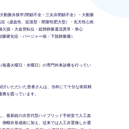
大動脈弁狭窄/閉鎖不全・三尖弁閉鎖不全）・大動脈
筋症（虚血性、拡張型・閉塞性肥大型）・先天性心疾
隔欠損・大血管転位・総肺静脈還流異常・単心
動脈硬化症・バージャー病・下肢静脈瘤）
（毎週火曜日・水曜日）の専門外来診療を行ってい
た。紹介いただいた患者さんは、当科にて十分な術前精
連携を図っています。
し、最新鋭の次世代型ハイブリッド手術室で人工血
、僧帽弁形成術に加え、従来では人工弁置換しか選