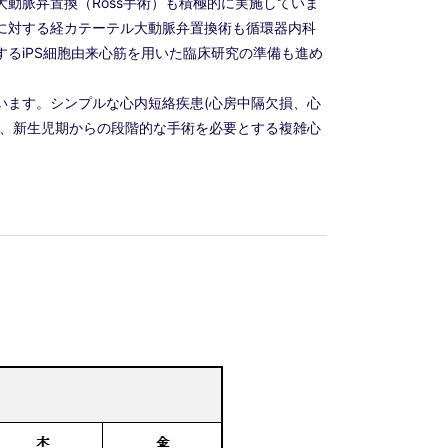
動脈弁置換（Ross手術）も積極的に実施していま
に対する経カテーテル大動脈弁置換術も循環器内科
るiPS細胞由来心筋を用いた臨床研究の準備も進め
います。シンプルな心内短絡疾患(心房中隔欠損、心
に、新生児期からの段階的な手術を必要とする複雑心