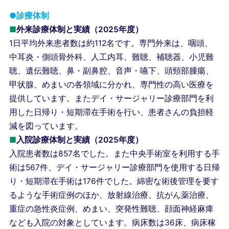
●診療体制
■
外来診療体制と実績（2025年度）
1日平均外来患者数は約112名です。専門外来は、咽頭、
中耳炎・側頭骨外科、人工内耳、難聴、補聴器、小児難
聴、遺伝難聴、鼻・副鼻腔、音声・嚥下、頭頸部腫瘍、
甲状腺、めまいの各領域に分かれ、専門性の高い医療を
提供しています。またデイ・サージャリー診療部門を利
用した日帰り・短期滞在手術を行い、患者さんの負担軽
減を図っています。
■
入院診療体制と実績（2025年度）
入院患者数は857名でした。また中央手術室を利用する手
術は567件、デイ・サージャリー診療部門を使用する日帰
り・短期滞在手術は176件でした。綿密な術後管理を要す
るような手術症例のほか、放射線治療、抗がん薬治療、
重症の急性炎症例、めまい、突発性難聴、顔面神経麻痺
なども入院の対象としています。病床数は36床、病床稼