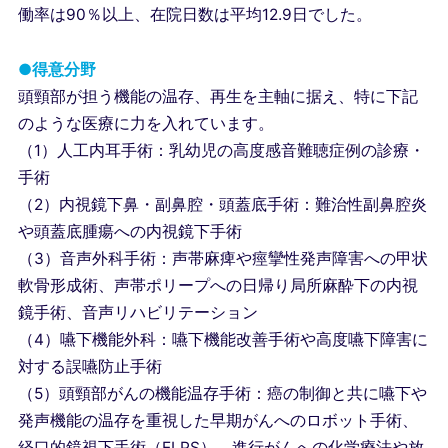
働率は90％以上、在院日数は平均12.9日でした。
●得意分野
頭頸部が担う機能の温存、再生を主軸に据え、特に下記
のような医療に力を入れています。
（1）人工内耳手術：乳幼児の高度感音難聴症例の診療・
手術
（2）内視鏡下鼻・副鼻腔・頭蓋底手術：難治性副鼻腔炎
や頭蓋底腫瘍への内視鏡下手術
（3）音声外科手術：声帯麻痺や痙攣性発声障害への甲状
軟骨形成術、声帯ポリープへの日帰り局所麻酔下の内視
鏡手術、音声リハビリテーション
（4）嚥下機能外科：嚥下機能改善手術や高度嚥下障害に
対する誤嚥防止手術
（5）頭頸部がんの機能温存手術：癌の制御と共に嚥下や
発声機能の温存を重視した早期がんへのロボット手術、
経口的鏡視下手術（ELPS）、進行がんへの化学療法や放