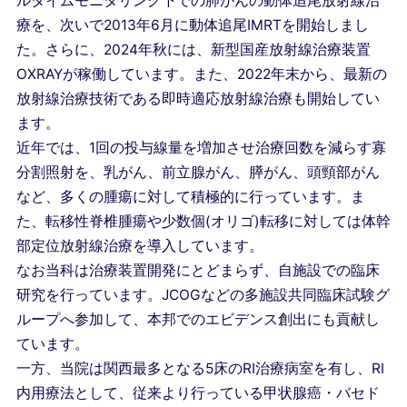
ルタイムモニタリング下での肺がんの動体追尾放射線治
療を、次いで2013年6月に動体追尾IMRTを開始しまし
た。さらに、2024年秋には、新型国産放射線治療装置
OXRAYが稼働しています。また、2022年末から、最新の
放射線治療技術である即時適応放射線治療も開始してい
ます。
近年では、1回の投与線量を増加させ治療回数を減らす寡
分割照射を、乳がん、前立腺がん、膵がん、頭頸部がん
など、多くの腫瘍に対して積極的に行っています。ま
た、転移性脊椎腫瘍や少数個(オリゴ)転移に対しては体幹
部定位放射線治療を導入しています。
なお当科は治療装置開発にとどまらず、自施設での臨床
研究を行っています。JCOGなどの多施設共同臨床試験グ
ループへ参加して、本邦でのエビデンス創出にも貢献し
ています。
一方、当院は関西最多となる5床のRI治療病室を有し、RI
内用療法として、従来より行っている甲状腺癌・バセド