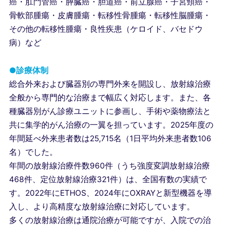
癌・肛門管癌・膵臓癌・胆道癌・前立腺癌・子宮頸癌・
骨軟部腫瘍・皮膚腫瘍・転移性骨腫瘍・転移性脳腫瘍・
その他の転移性腫瘍・良性疾患（ケロイド、バセドウ
病）など
●診療体制
総合外来および臓器別の専門外来を開設し、放射線治療
全般から専門的な治療まで幅広く対応します。また、各
種臓器別がん診療ユニットに参画し、手術や薬物療法と
共に集学的がん治療の一翼を担っています。2025年度の
年間延べ外来患者数は25,715名（1日平均外来患者数106
名）でした。
年間の放射線治療件数960件（うち強度変調放射線治療
468件、定位放射線治療321件）は、全国有数の実績で
す。2022年にETHOS、2024年にOXRAYと新型機器を導
入し、より高精度な放射線治療に対応しています。
多くの放射線治療は通院治療が可能ですが、入院での治