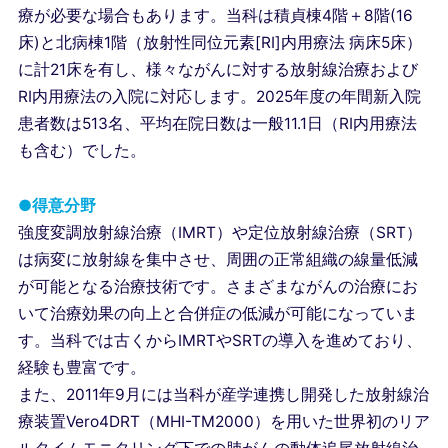
療が必要な場合もあります。当科は積貞棟4階＋8階(16
床)と北病棟1階（放射性同位元素[RI]内用療法 病床5床）
に計21床を有し、様々ながんに対する放射線治療および
RI内用療法の入院に対応します。2025年度の年間新入院
患者数は513名、平均在院日数は一般11.1日（RI内用療法
も含む）でした。
●得意分野
強度変調放射線治療（IMRT）や定位放射線治療（SRT）
は病変に放射線を集中させ、周囲の正常組織の線量低減
が可能となる治療技術です。さまざまながんの治療にお
いて治療効果の向上と合併症の低減が可能になっていま
す。当科では古くからIMRTやSRTの導入を進めており、
経験も豊富です。
また、2011年9月には当科が産学連携し開発した放射線治
療装置Vero4DRT（MHI-TM2000）を用いた世界初のリア